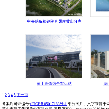
中央储备粮铜陵直属库黄山分库
黄山高铁综合客运站
黄
1
2
3
4
5
下一页
备案许可证编号:
皖ICP备05017183号-1
部分图片、文字来源于
黄山市建工集团股份有限公司 版权所有© copy right 2019 by www.hsjgjt