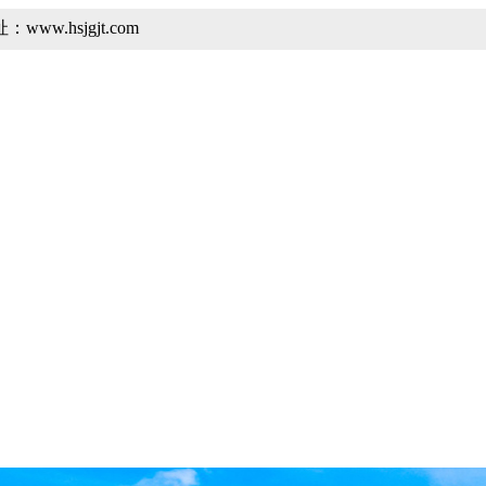
hsjgjt.com