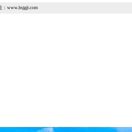
hsjgjt.com