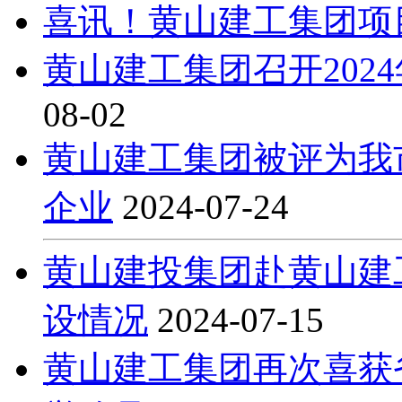
喜讯！黄山建工集团项
黄山建工集团召开202
08-02
黄山建工集团被评为我
企业
2024-07-24
黄山建投集团赴黄山建
设情况
2024-07-15
黄山建工集团再次喜获