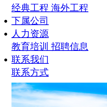
经典工程
海外工程
下属公司
人力资源
教育培训
招聘信息
联系我们
联系方式