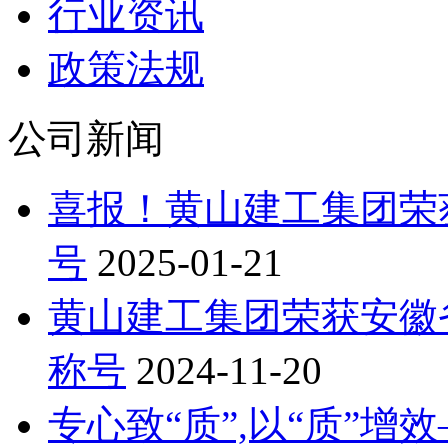
行业资讯
政策法规
公司新闻
喜报！黄山建工集团荣获
号
2025-01-21
黄山建工集团荣获安徽省
称号
2024-11-20
专心致“质”,以“质”